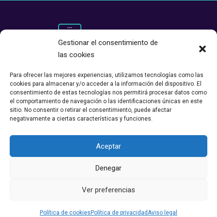
Gestionar el consentimiento de
las cookies
Para ofrecer las mejores experiencias, utilizamos tecnologías como las
cookies para almacenar y/o acceder a la información del dispositivo. El
consentimiento de estas tecnologías nos permitirá procesar datos como
el comportamiento de navegación o las identificaciones únicas en este
sitio. No consentir o retirar el consentimiento, puede afectar
negativamente a ciertas características y funciones.
Aceptar
Ampliando Democracia © 2023 –
Aviso legal
–
Política de privacidad
–
Política de cookies
Denegar
Avda. Cardenal Herrera Oria
63, 3º Izda – 28034, Madrid
Ver preferencias
+34 91 731 48 73
contacto@ampliandodemocracia.org
Política de cookies
Política de privacidad
Aviso legal