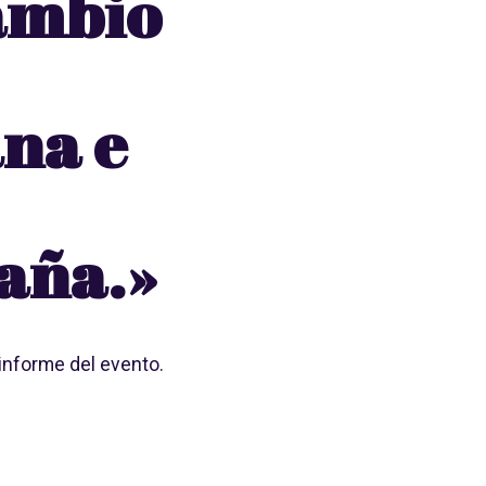
ambio
na e
aña.»
informe del evento.