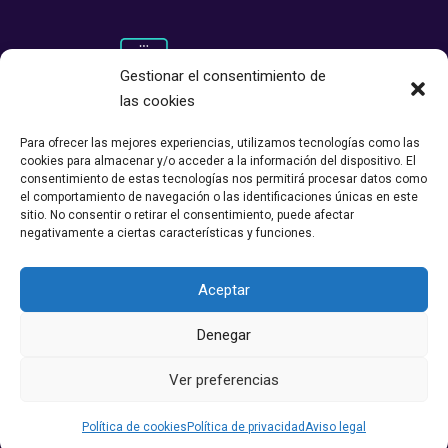
Gestionar el consentimiento de
las cookies
Para ofrecer las mejores experiencias, utilizamos tecnologías como las
cookies para almacenar y/o acceder a la información del dispositivo. El
consentimiento de estas tecnologías nos permitirá procesar datos como
el comportamiento de navegación o las identificaciones únicas en este
sitio. No consentir o retirar el consentimiento, puede afectar
negativamente a ciertas características y funciones.
Aceptar
Ampliando Democracia © 2023 –
Aviso legal
–
Política de privacidad
–
Política de cookies
Denegar
Avda. Cardenal Herrera Oria
63, 3º Izda – 28034, Madrid
Ver preferencias
+34 91 731 48 73
contacto@ampliandodemocracia.org
Política de cookies
Política de privacidad
Aviso legal