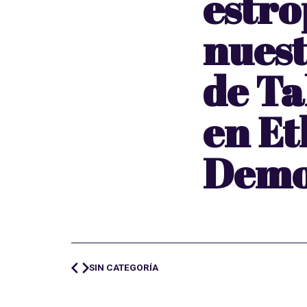
estro
nuest
de Ta
en Et
Demo
SIN CATEGORÍA