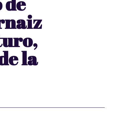
 de
rnaiz
turo,
de la